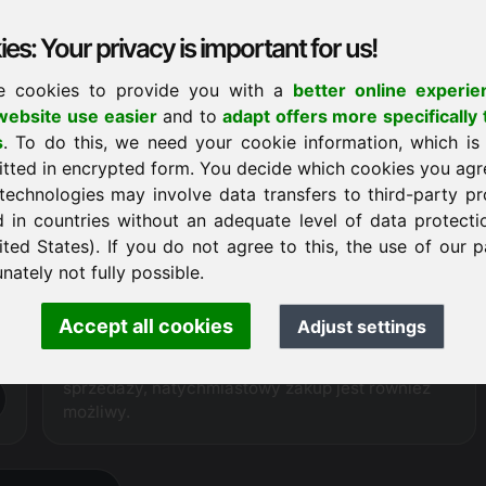
Dla tej domeny nie została jeszcze ustalona cena.
Dlatego zalecamy skorzystanie z możliwości
es: Your privacy is important for us!
złożenia propozycji cenowej.
e cookies to provide you with a
better online experie
Wniosek o zakup
ebsite use easier
and to
adapt offers more specifically 
s
. To do this, we need your cookie information, which is
itted in encrypted form. You decide which cookies you agr
technologies may involve data transfers to third-party pr
Procedura zakupu
d in countries without an adequate level of data protectio
i
Jako
oficjalnie autoryzowany rejestrator
,
Frankcom posiada bezpośredni dostęp
ited States). If you do not agree to this, the use of our p
techniczny do oferowanej domeny, dzięki czemu
nately not fully possible.
może zapewnić nieskomplikowaną i
bezproblemową obsługę całego procesu
Accept all cookies
Adjust settings
sprzedaży.
Jeśli nazwa domeny nie jest w bieżącym procesie
sprzedaży, natychmiastowy zakup jest również
możliwy.