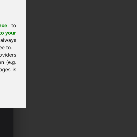
nce
, to
to your
 always
ee to.
oviders
n (e.g.
ages is