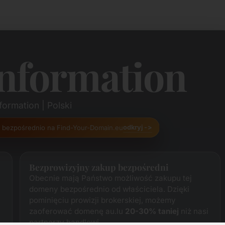
nformation
ormation | Polski
n bezpośrednio na Find-Your-Domain.eu
odkryj ->
Bezprowizyjny zakup bezpośredni
Obecnie mają Państwo możliwość zakupu tej
domeny bezpośrednio od właściciela. Dzięki
pominięciu prowizji brokerskiej, możemy
zaoferować domenę au.lu
20-30% taniej
niż nasi
partnerzy handlowi.